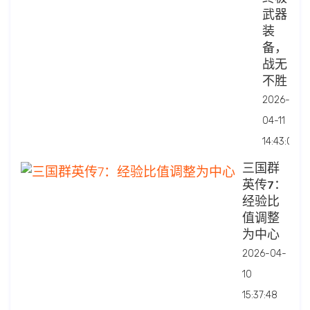
武器
装
备，
战无
不胜
2026-
04-11
14:43:07
三国群
英传7：
经验比
值调整
为中心
2026-04-
10
15:37:48