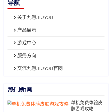
导航
关于九游JIUYOU
产品展示
游戏中心
服务方向
交流九游JIUYOU官网
热门新闻
单机免费体验皮
肤游戏攻略