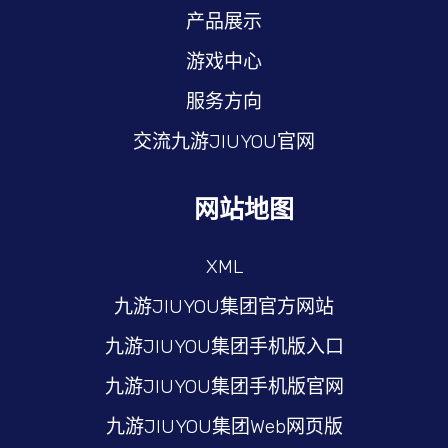
产品展示
游戏中心
服务方向
交流九游JIUYOU官网
网站地图
XML
九游JIUYOU集团官方网站
九游JIUYOU集团手机版入口
九游JIUYOU集团手机版官网
九游JIUYOU集团Web网页版