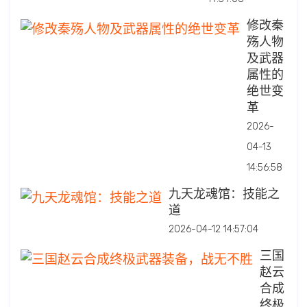
修改秦
殇人物
及武器
属性的
绝世变
革
2026-
04-13
14:56:58
九天龙魂馆：技能之
道
2026-04-12 14:57:04
三国
赵云
合成
终极