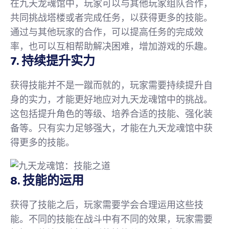
在九天龙魂馆中，玩家可以与其他玩家组队合作，
共同挑战塔楼或者完成任务，以获得更多的技能。
通过与其他玩家的合作，可以提高任务的完成效
率，也可以互相帮助解决困难，增加游戏的乐趣。
7. 持续提升实力
获得技能并不是一蹴而就的，玩家需要持续提升自
身的实力，才能更好地应对九天龙魂馆中的挑战。
这包括提升角色的等级、培养合适的技能、强化装
备等。只有实力足够强大，才能在九天龙魂馆中获
得更多的技能。
8. 技能的运用
获得了技能之后，玩家需要学会合理运用这些技
能。不同的技能在战斗中有不同的效果，玩家需要