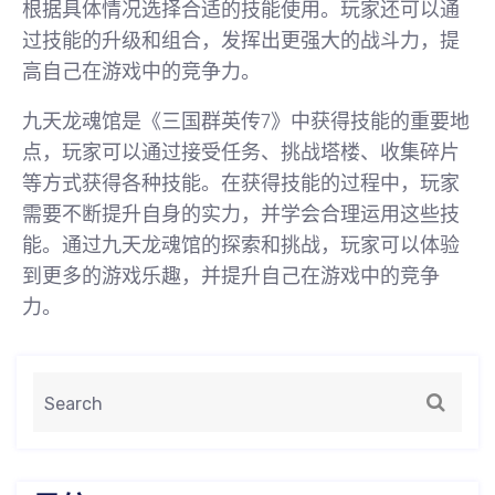
根据具体情况选择合适的技能使用。玩家还可以通
过技能的升级和组合，发挥出更强大的战斗力，提
高自己在游戏中的竞争力。
九天龙魂馆是《三国群英传7》中获得技能的重要地
点，玩家可以通过接受任务、挑战塔楼、收集碎片
等方式获得各种技能。在获得技能的过程中，玩家
需要不断提升自身的实力，并学会合理运用这些技
能。通过九天龙魂馆的探索和挑战，玩家可以体验
到更多的游戏乐趣，并提升自己在游戏中的竞争
力。