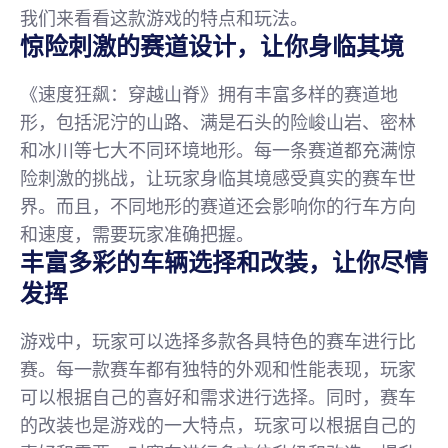
我们来看看这款游戏的特点和玩法。
惊险刺激的赛道设计，让你身临其境
《速度狂飙：穿越山脊》拥有丰富多样的赛道地
形，包括泥泞的山路、满是石头的险峻山岩、密林
和冰川等七大不同环境地形。每一条赛道都充满惊
险刺激的挑战，让玩家身临其境感受真实的赛车世
界。而且，不同地形的赛道还会影响你的行车方向
和速度，需要玩家准确把握。
丰富多彩的车辆选择和改装，让你尽情
发挥
游戏中，玩家可以选择多款各具特色的赛车进行比
赛。每一款赛车都有独特的外观和性能表现，玩家
可以根据自己的喜好和需求进行选择。同时，赛车
的改装也是游戏的一大特点，玩家可以根据自己的