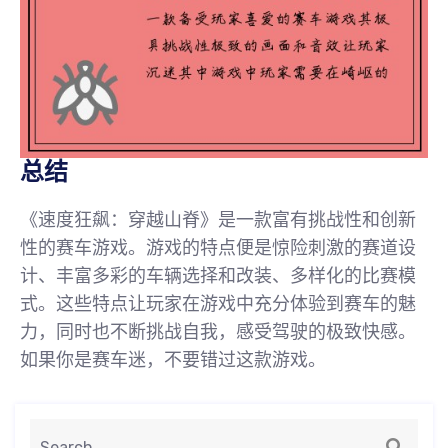
总结
《速度狂飙：穿越山脊》是一款富有挑战性和创新
性的赛车游戏。游戏的特点便是惊险刺激的赛道设
计、丰富多彩的车辆选择和改装、多样化的比赛模
式。这些特点让玩家在游戏中充分体验到赛车的魅
力，同时也不断挑战自我，感受驾驶的极致快感。
如果你是赛车迷，不要错过这款游戏。