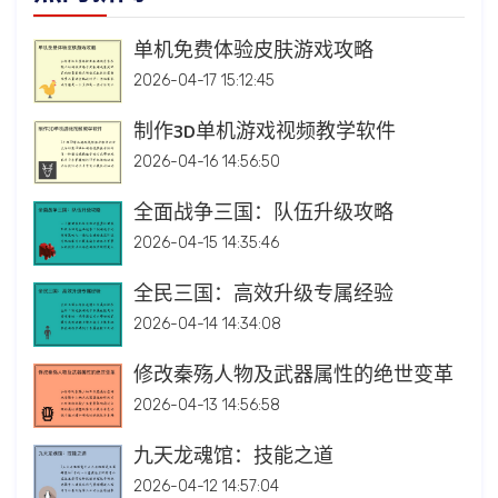
单机免费体验皮肤游戏攻略
2026-04-17 15:12:45
制作3D单机游戏视频教学软件
2026-04-16 14:56:50
全面战争三国：队伍升级攻略
2026-04-15 14:35:46
全民三国：高效升级专属经验
2026-04-14 14:34:08
修改秦殇人物及武器属性的绝世变革
2026-04-13 14:56:58
九天龙魂馆：技能之道
2026-04-12 14:57:04